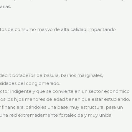
rias.
uctos de consumo masivo de alta calidad, impactando
ecir: botaderos de basura, barrios marginales,
cesidades del conglomerado.
ector indigente y que se convierta en un sector económico
odos los hijos menores de edad tienen que estar estudiando.
y financiera, dándoles una base muy estructural para un
de una red extremadamente fortalecida y muy unida