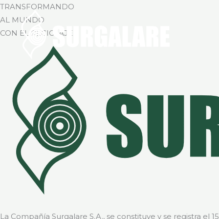
Ir
TRANSFORMANDO
al
AL MUNDO
contenido
CON EL RECICLAJE
La Compañía Surgalare S.A., se constituye y se registra el