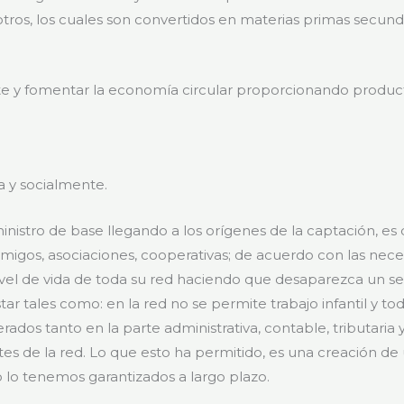
tros, los cuales son convertidos en materias primas secunda
iente y fomentar la economía circular proporcionando prod
 y socialmente.
istro de base llegando a los orígenes de la captación, es d
 amigos, asociaciones, cooperativas; de acuerdo con las ne
ivel de vida de toda su red haciendo que desaparezca un s
ar tales como: en la red no se permite trabajo infantil y t
dos tanto en la parte administrativa, contable, tributaria 
tes de la red. Lo que esto ha permitido, es una creación 
o lo tenemos garantizados a largo plazo.